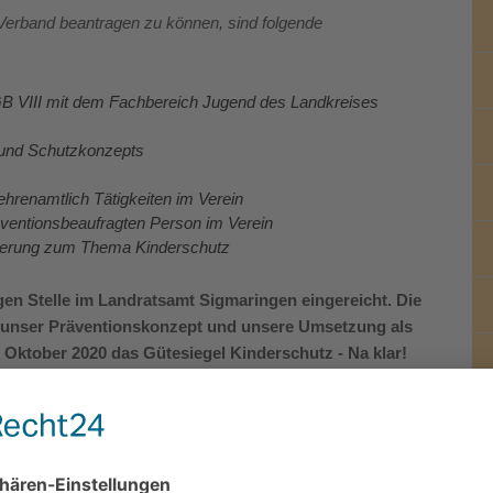
 Verband beantragen zu können, sind folgende
B VIII mit dem Fachbereich Jugend des Landkreises
 und Schutzkonzepts
 ehrenamtlich Tätigkeiten im Verein
ventionsbeaufragten Person im Verein
izierung zum Thema Kinderschutz
gen Stelle im Landratsamt Sigmaringen eingereicht. Die
 unser Präventionskonzept und unsere Umsetzung als
 Oktober 2020 das Gütesiegel Kinderschutz - Na klar!
verliehen.