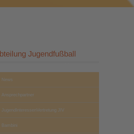
bteilung Jugendfußball
News
Ansprechpartner
JugendInteressenVertretung JIV
Bambini