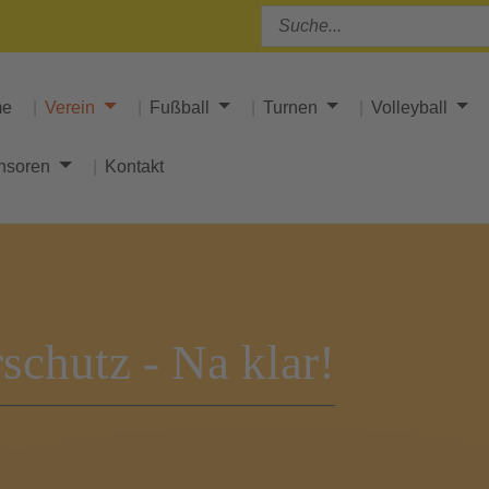
me
Verein
Fußball
Turnen
Volleyball
nsoren
Kontakt
schutz - Na klar!