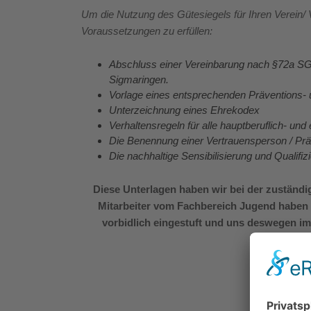
Um die Nutzung des Gütesiegels für Ihren Verein/
Voraussetzungen zu erfüllen:
Abschluss einer Vereinbarung nach §72a SG
Sigmaringen.
Vorlage eines entsprechenden Präventions-
Unterzeichnung eines Ehrekodex
Verhaltensregeln für alle hauptberuflich- und
Die Benennung einer Vertrauensperson / Prä
Die nachhaltige Sensibilisierung und Qualif
Diese Unterlagen haben wir bei der zuständi
Mitarbeiter vom Fachbereich Jugend haben
vorbidlich eingestuft und uns deswegen im