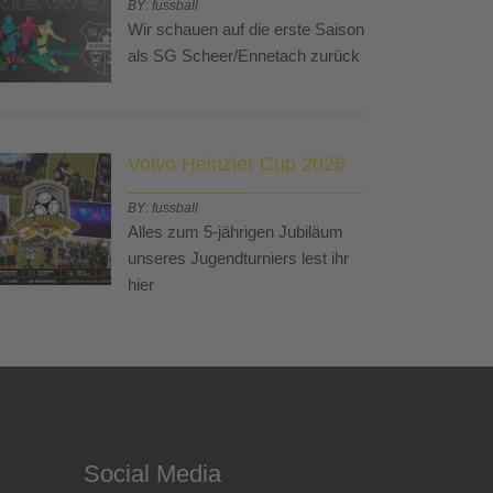
BY: fussball
Wir schauen auf die erste Saison
als SG Scheer/Ennetach zurück
Volvo Heinzler Cup 2026
BY: fussball
Alles zum 5-jährigen Jubiläum
unseres Jugendturniers lest ihr
hier
Social Media