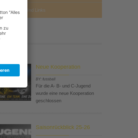
Downloads Und Links
ews
Neue Kooperation
BY: fussball
Für die A- B- und C-Jugend
wurde eine neue Kooperation
geschlossen
Saisonrückblick 25-26