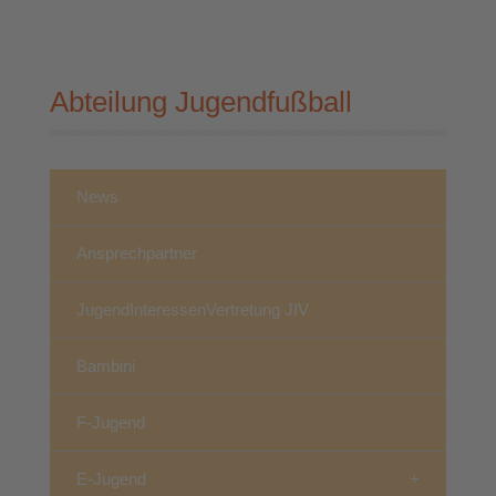
Abteilung Jugendfußball
News
Ansprechpartner
JugendInteressenVertretung JIV
Bambini
F-Jugend
E-Jugend