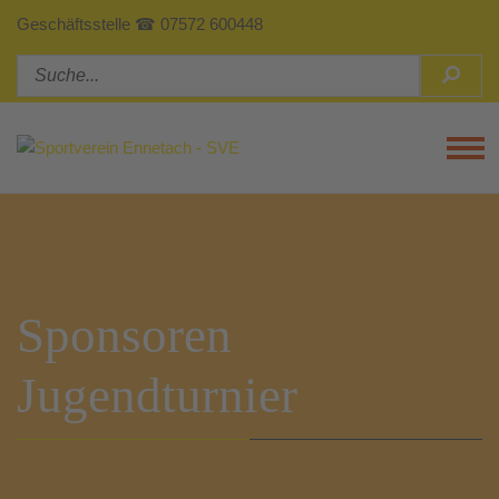
Geschäftsstelle ☎ 07572 600448
Tog
Sponsoren
Jugendturnier