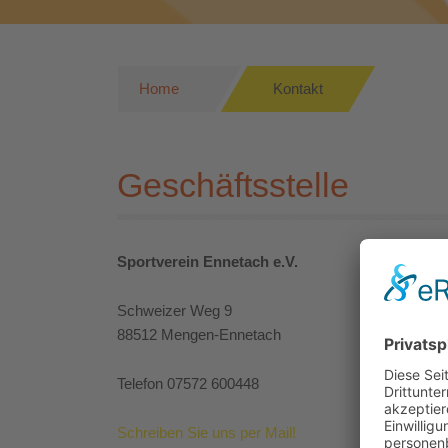
Home
Kontakt
Geschäftsstelle
Sportverein Ennetach e.V.
Schweizer Weg 9
88512 Mengen-Ennetach
Telefon 07572 600448
Schreiben Sie uns per Mail!