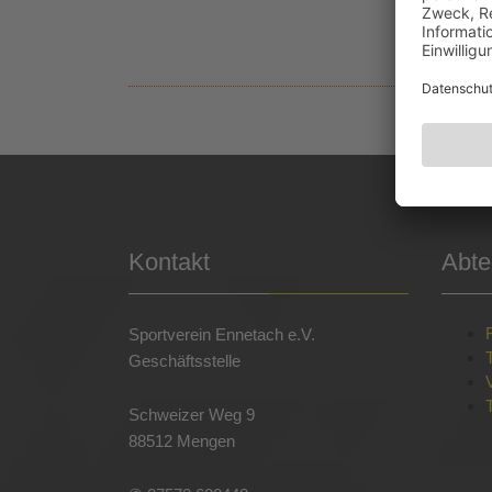
Kontakt
Abte
Sportverein Ennetach e.V.
Geschäftsstelle
Schweizer Weg 9
88512 Mengen