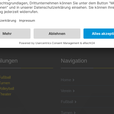
ilungen
Navigation
Fußball
Home
Turnen
Volleyball
Verein
Theater
Fußball
Turnen