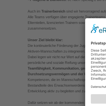
Auch im
Trainerbereich
sind wir hervorragend aufg
Alle Teams verfügen über engagierte Trainerteams
Elternteilen, lizenzierten Trainern sowie erfahrenen,
zusammensetzen.
Unser Ziel bleibt klar:
Die kontinuierliche Förderung der Jugendarbeit, um 
Aktiven-Mannschaften zu integrieren.
Dabei legen wir nicht nur Wert auf die fußballerisc
persönliche und soziale Reifung unserer Kinder un
Teamfähigkeit, Kommunikation, gegenseitige Rü
Durchsetzungsvermögen und der Umgang mit 
Kompetenzen, die im Mannschaftssport erlernt und 
Bestandteile des Erwachsenwerdens, und wir betra
Entwicklung aktiv zu begleiten und zu fördern.
Dafür setzen wir ab der kommenden Saison
neue 