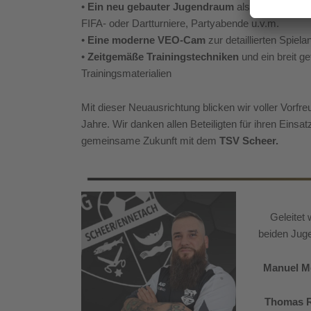
•
Ein neu gebauter Jugendraum
als Begegnungss
FIFA- oder Dartturniere, Partyabende u.v.m.
•
Eine moderne VEO-Cam
zur detaillierten Spiel
•
Zeitgemäße Trainingstechniken
und ein breit g
Trainingsmaterialien
Mit dieser Neuausrichtung blicken wir voller Vorf
Jahre. Wir danken allen Beteiligten für ihren Einsat
gemeinsame Zukunft mit dem
TSV Scheer.
Geleitet
beiden Juge
Manuel Me
Thomas R