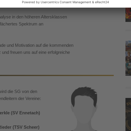
tätte für Kameradschaftsabende, Kicker,
analyse in den höheren Altersklassen
efächertes Spektrum an
reude und Motivation auf die kommenden
z und freuen uns auf eine erfolgreiche
 wird die SG von den
ndleitern der Vereine:
rkle (SV Ennetach)
ieder (TSV Scheer)