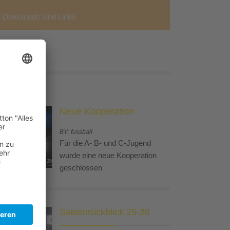
Downloads Und Links
ews
Neue Kooperation
BY: fussball
Für die A- B- und C-Jugend
wurde eine neue Kooperation
geschlossen
Saisonrückblick 25-26