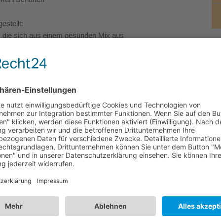
estellt:
, die sich aus einem gesunden Mix aus
 teils noch aktiven Spielern
N
möglichst viele Talente langfristig in unsere
he Entwicklung, sondern auch auf die
d Jugendlichen.
cksichtnahme, Disziplin,
Niederlagen
– all das sind Werte und
gelebt werden. Sie sind essenzielle
chten es als unsere Aufgabe, diese
Maßstäbe: