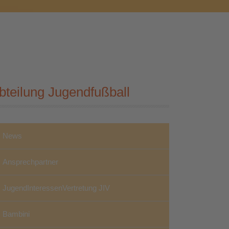
bteilung Jugendfußball
News
Ansprechpartner
JugendInteressenVertretung JIV
Bambini