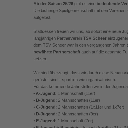
Ab der Saison 25/26
gibt es eine
bedeutende Ve
Die bisherige Spielgemeinschaft mit den Vereinen
aufgelöst.
Stattdessen freuen wir uns, ab sofort eine neue 
langjährigen Partnerverein
TSV Scheer
einzugehen
dem TSV Scheer war in den vergangenen Jahren äu
bewährte Partnerschaft
auch auf die gesamte Fu
setzen.
Wir sind überzeugt, dass wir durch diese Neuausr
gerüstet sind – sportlich wie organisatorisch.
Für das kommende Jahr stellen wir in der Jugenda
• A-Jugend:
1 Mannschaft (11er)
• B-Jugend:
2 Mannschaften (11er)
• C-Jugend:
2 Mannschaften (1x11er und 1x7er)
• D-Jugend:
2 Mannschaften (9er)
• E-Jugend:
1 Mannschaft (7er)
• F-Jugend & Bambinis:
Je nach Spieltag 2 bis 