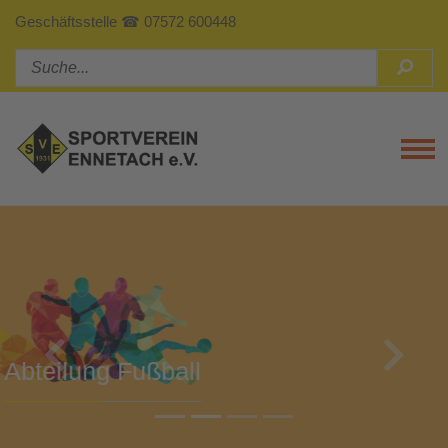
Geschäftsstelle ☎ 07572 600448
Tog
Previous
Next
Abteilung Turnen