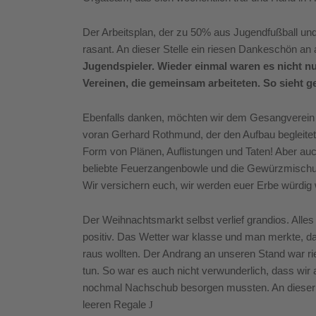
Der Arbeitsplan, der zu 50% aus Jugendfußball und 
rasant. An dieser Stelle ein riesen Dankeschön an al
Jugendspieler. Wieder einmal waren es nicht nu
Vereinen, die gemeinsam arbeiteten. So sieht g
Ebenfalls danken, möchten wir dem Gesangverein Lie
voran Gerhard Rothmund, der den Aufbau begleitet
Form von Plänen, Auflistungen und Taten! Aber auch
beliebte Feuerzangenbowle und die Gewürzmischung
Wir versichern euch, wir werden euer Erbe würdig 
Der Weihnachtsmarkt selbst verlief grandios. Alle
positiv. Das Wetter war klasse und man merkte, d
raus wollten. Der Andrang an unseren Stand war ries
tun. So war es auch nicht verwunderlich, dass wi
nochmal Nachschub besorgen mussten. An dieser S
leeren Regale
J