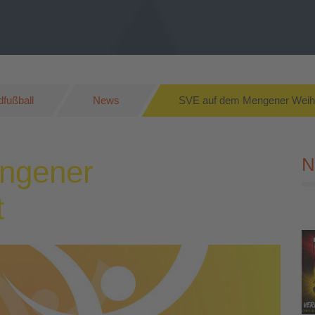
fußball
News
SVE auf dem Mengener Weih
N
ngener
t