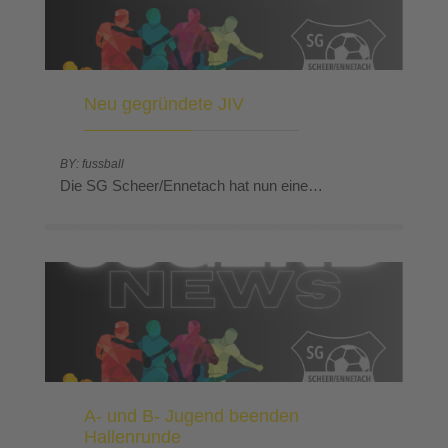
Neu gegründete JIV
BY: fussball
Die SG Scheer/Ennetach hat nun eine…
A- und B- Jugend beenden
Hallenrunde