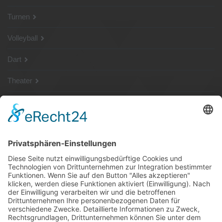
Turnen
Volleyball
Dart
Theater
SG Shop
Sponsoren
Kontakt
Social Media