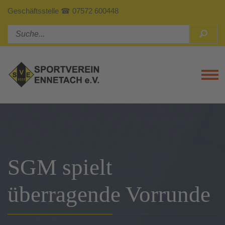
Geschäftsstelle ☎ 07572 600448
Tog
SGM spielt
überragende Vorrunde