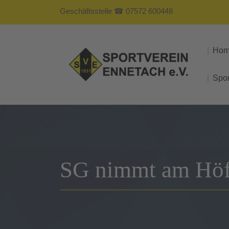
Geschäftsstelle ☎ 07572 600448
Ho
Spo
SG nimmt am Höfl