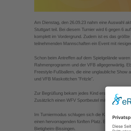
Am Dienstag, den 26.09.23 nahm eine Auswahl aktu
Stuttgart teil. Bei diesem Turnier wird 6 gegen 6 auf
komplett im Vordergrund. Zudem ist es das größte
teilnehmenden Mannschaften ein Event mit riesig
Schon beim Antreffen auf dem Spielgelände waren d
Rahmenprogramm und der VFB allgegenwärtig. Ebenf
Freestyle-Fußballern, die eine unglaubliche Show 
und VFB Maskottchen "Fritzle".
Zur Begrüßung bekam jedes Kind erst einmal ein o
Zusätzlich einen WFV Sportbeutel mit Essensguts
Im Turniermodus schlugen sich die Kinds (gebore
einen hervorragenden fünften Platz. Erster wurde e
Bietigheim-Bissingen.