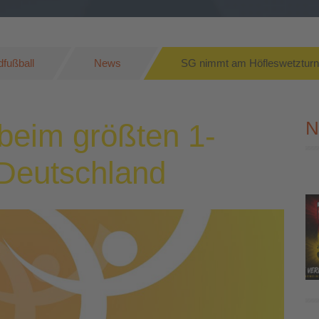
fußball
News
SG nimmt am Höfleswetzturnie
N
 beim größten 1-
 Deutschland