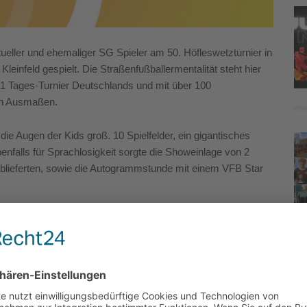
eller und ehemaliger SG Spieler am 50. Höfleswetzturnier in
 Kleinfeld gespielt. Die Straßenfußballermentalität steht hier
 1 Tages-Turnier Deutschlands und mit über 100
en Ausmaßen.
ie Augen der Kids groß. 10 Spielfelder, ein gigantisches
alls für Sprachlosigkeit sorgte die Showeinlage von 2
ablieferten, sowie die Autogrammstunde mit einem VFB Star
riginales DFB Heimtrikot für die Heim EM 2024 geschenkt.
cheinen und Freigetränken.
n nach dem 01.08.2009) großartig und belegten am Ende
ine Auswahl der Stuttgarter Kickers, Zweiter die Jungs von