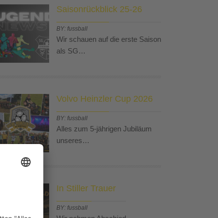
Saisonrückblick 25-26
BY: fussball
Wir schauen auf die erste Saison
als SG…
Volvo Heinzler Cup 2026
BY: fussball
Alles zum 5-jährigen Jubiläum
unseres…
In Stiller Trauer
BY: fussball