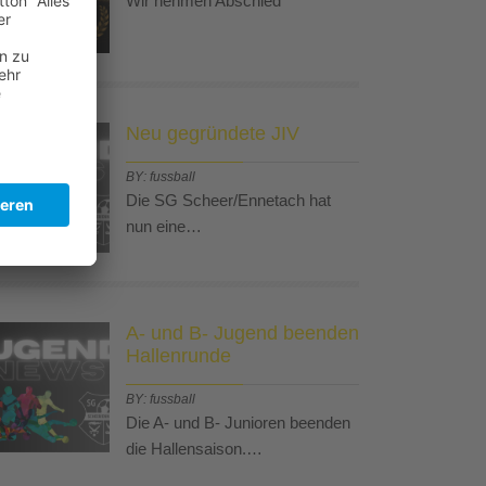
Wir nehmen Abschied
Neu gegründete JIV
BY: fussball
Die SG Scheer/Ennetach hat
nun eine…
A- und B- Jugend beenden
Hallenrunde
BY: fussball
Die A- und B- Junioren beenden
die Hallensaison.…