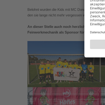
Belohnt wurden die Kids mit MC Donalds auf der He
den sie lange nicht mehr vergessen werden.
An dieser Stelle auch noch herzlichen Dank an 
Feinwerkmechanik als Sponsor für die Trikotobe