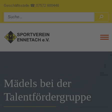
Geschäftsstelle ☎ 07572 600448
Tog
Mädels bei der
Talentfördergruppe