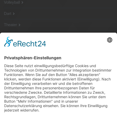
Volleyball
Dart
Theater
SG Shop
Sponsoren
Kontakt
Social Media
Rechtliches