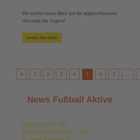
Wir werfen einen Blick auf die abgeschlossene
Vorrunde der Jugend
Lesen Sie mehr
1
2
3
4
5
6
7
...
News Fußball Aktive
Spielbericht: SG
Rulfingen/Weithart - SG
Scheer/Ennetach