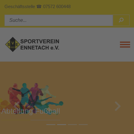
Geschäftsstelle ☎ 07572 600448
Tog
Previous
Next
Abteilung Turnen