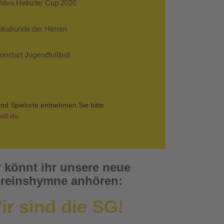
Volvo Heinzler Cup 2026
Pokalrunde der Herren
sonstart Jugendfußball
nd Spielorte entnehmen Sie bitte
ll.de
r könnt ihr unsere neue
reinshymne anhören:
ir sind die SG!