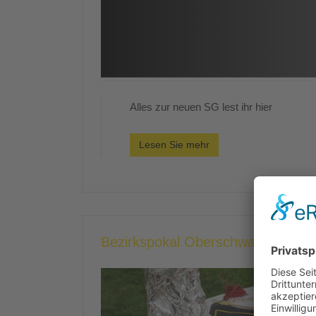
Alles zur neuen SG lest ihr hier
Lesen Sie mehr
Bezirkspokal Oberschwaben