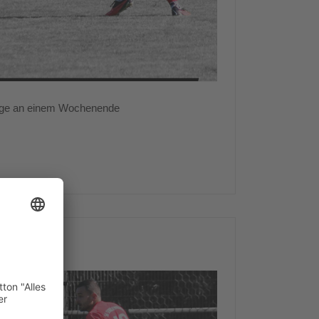
iege an einem Wochenende
 Spieltag