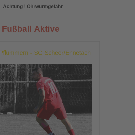
Achtung ! Ohrwurmgefahr
Fußball Aktive
g Pflummern - SG Scheer/Ennetach