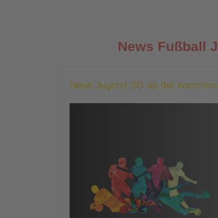
News Fußball 
Neue Jugend SG ab der kommend