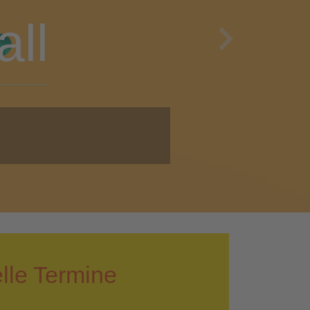
en
Next
i!
lle Termine