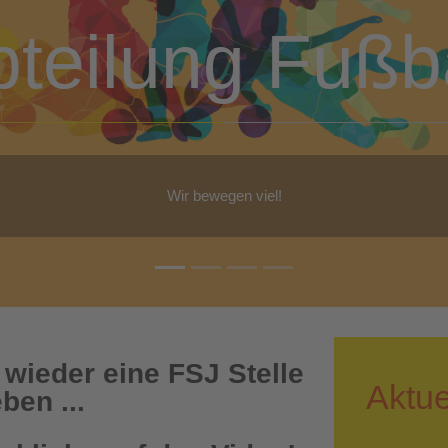
bteilung Turn
b Yoga, Step-Aerobic, Gymnastik, Walking - für jeden ist etwas dabe
 wieder eine FSJ Stelle
Aktue
ben ...