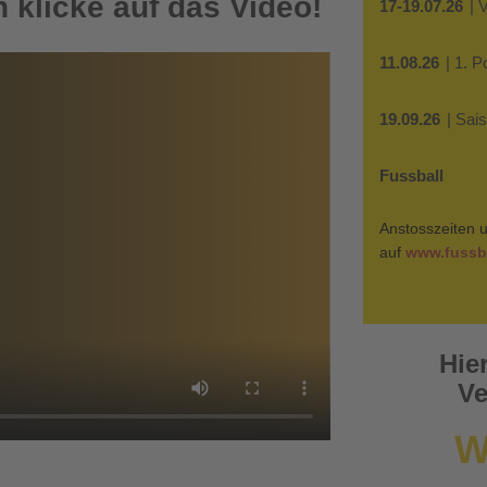
 klicke auf das Video!
17-19.07.26
| 
11.08.26
| 1. 
19.09.26
| Sai
Fussball
Anstosszeiten u
auf
www.fussba
Hie
Ve
W