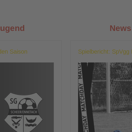
Jugend
News 
en Saison
Spielbericht: SpVg