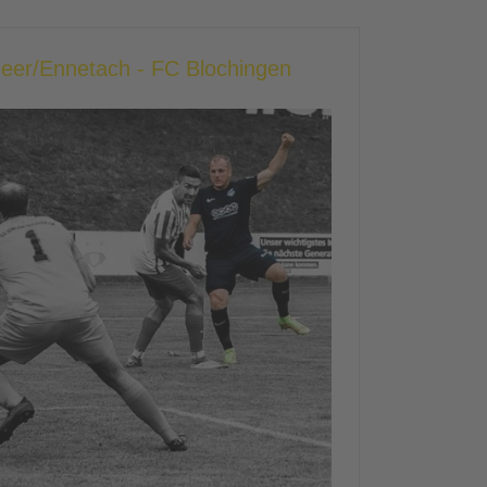
heer/Ennetach - FC Blochingen