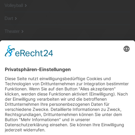
Volleyball
Dart
Theater
SG Shop
Sponsoren
Kontakt
Social Media
Rechtliches