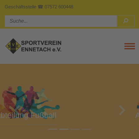
Geschäftsstelle ☎ 07572 600448
Tog
Previous
Next
Abteilung Turnen