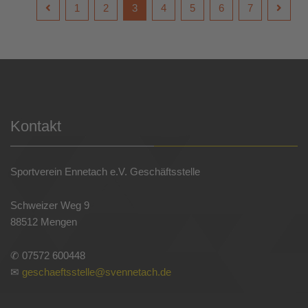
1
2
3
4
5
6
7
Kontakt
Sportverein Ennetach e.V. Geschäftsstelle
Schweizer Weg 9
88512 Mengen
✆ 07572 600448
✉
geschaeftsstelle@svennetach.de