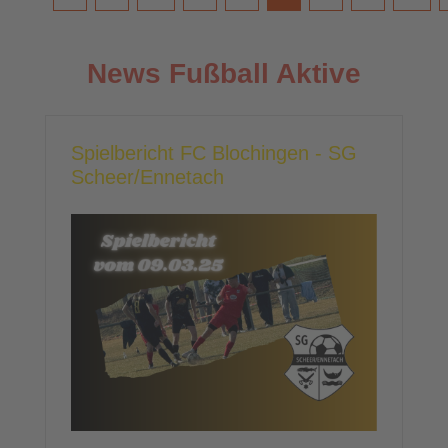
News Fußball Aktive
Spielbericht FC Blochingen - SG
Scheer/Ennetach