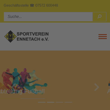
Geschäftsstelle ☎ 07572 600448
Tog
Previous
Next
Abteilung Turnen