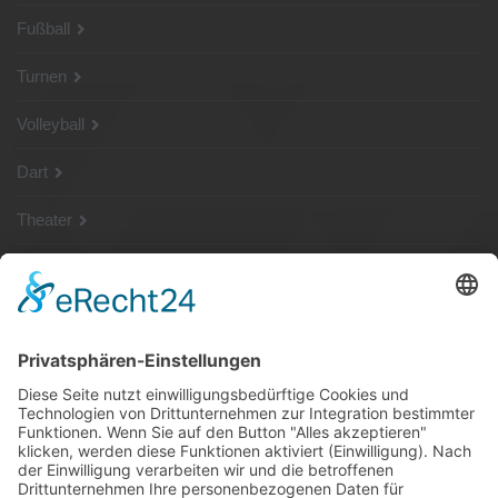
Fußball
Turnen
Volleyball
Dart
Theater
SG Shop
Sponsoren
Kontakt
Social Media