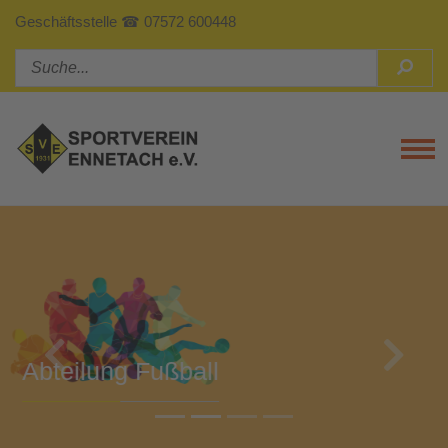
Geschäftsstelle ☎ 07572 600448
Tog
Previous
Next
Abteilung Turnen