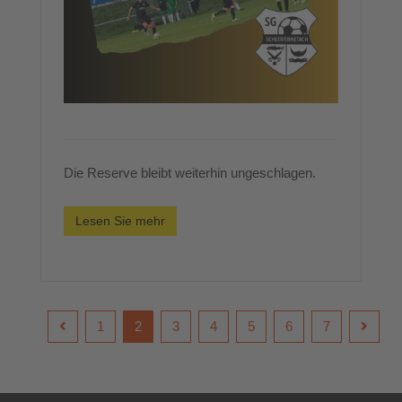
Die Reserve bleibt weiterhin ungeschlagen.
Lesen Sie mehr
1
2
3
4
5
6
7