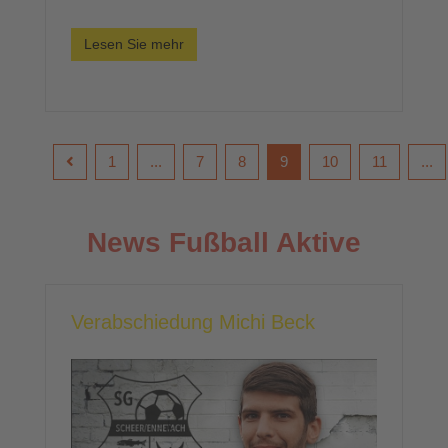
Lesen Sie mehr
1
...
7
8
9
10
11
...
News Fußball Aktive
Verabschiedung Michi Beck