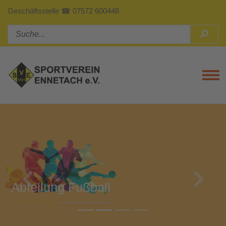
Geschäftsstelle ☎ 07572 600448
Tog
Previous
Next
Abteilung Turnen