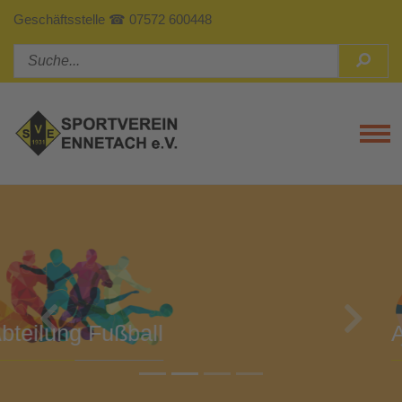
Geschäftsstelle ☎ 07572 600448
Tog
Previous
Next
Abteilung Turnen