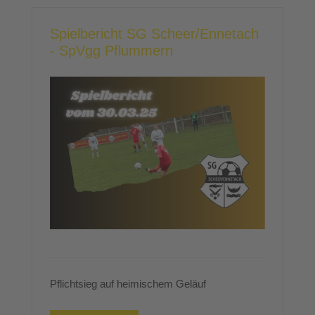
Spielbericht SG Scheer/Ennetach
- SpVgg Pflummern
Pflichtsieg auf heimischem Geläuf