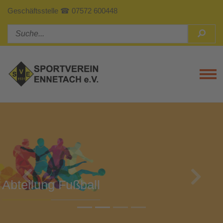
Geschäftsstelle ☎ 07572 600448
Tog
Previous
Next
Abteilung Turnen