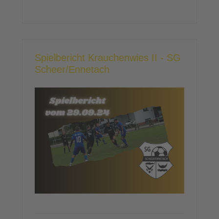
Spielbericht Krauchenwies II - SG
Scheer/Ennetach