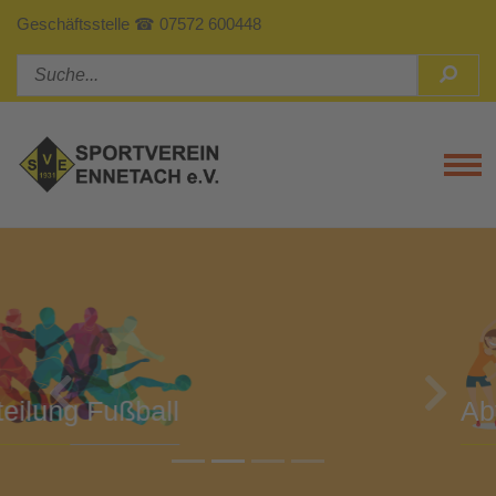
Geschäftsstelle ☎ 07572 600448
Tog
Previous
Next
Abteilung Turnen