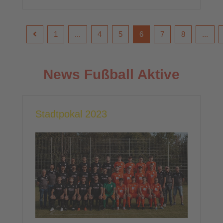
1
...
4
5
6
7
8
...
News Fußball Aktive
Stadtpokal 2023