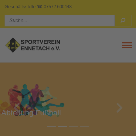
Geschäftsstelle ☎ 07572 600448
Tog
Previous
Next
Abteilung Turnen