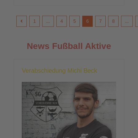
1
...
4
5
6
7
8
...
News Fußball Aktive
Verabschiedung Michi Beck