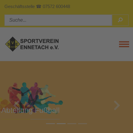
Geschäftsstelle ☎ 07572 600448
Tog
Previous
Next
Abteilung Turnen