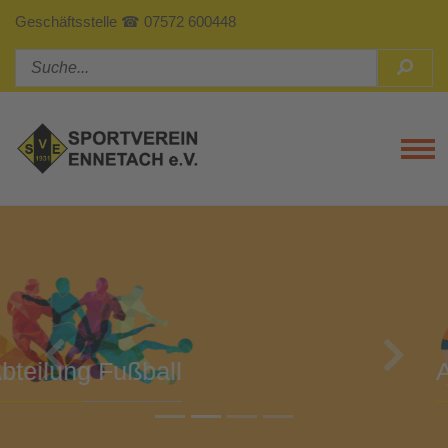
Geschäftsstelle ☎ 07572 600448
Tog
Previous
Next
Abteilung Turnen