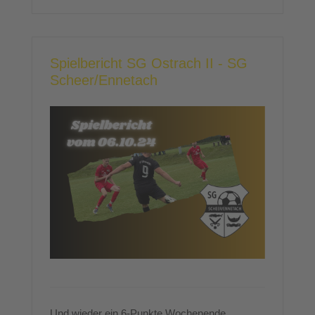
Spielbericht SG Ostrach II - SG
Scheer/Ennetach
Und wieder ein 6-Punkte Wochenende