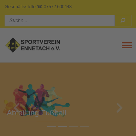
Geschäftsstelle ☎ 07572 600448
Tog
Previous
Next
Abteilung Turnen