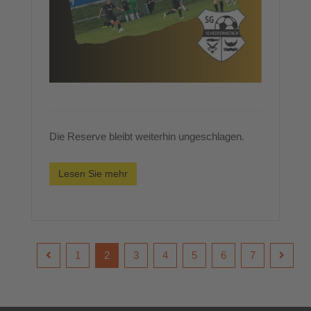
Die Reserve bleibt weiterhin ungeschlagen.
Lesen Sie mehr
1
2
3
4
5
6
7