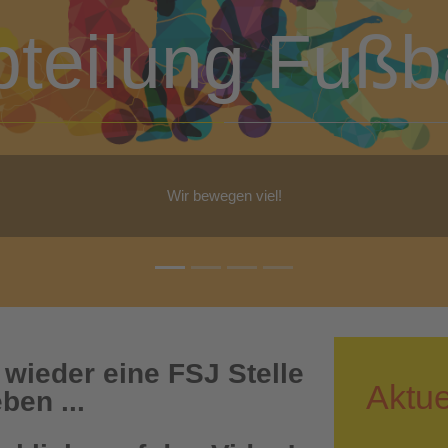
bteilung Turn
b Yoga, Step-Aerobic, Gymnastik, Walking - für jeden ist etwas dabe
 wieder eine FSJ Stelle
Aktue
ben ...