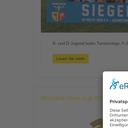
B- und D-Jugend holen Turniersiege, F-
Lesen Sie mehr
Rückblick Volvo-Cup 2025