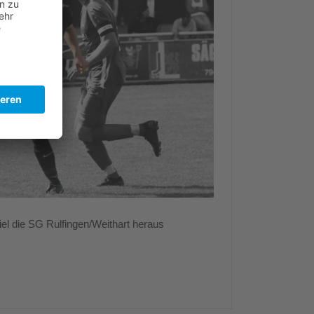
iel die SG Rulfingen/Weithart heraus