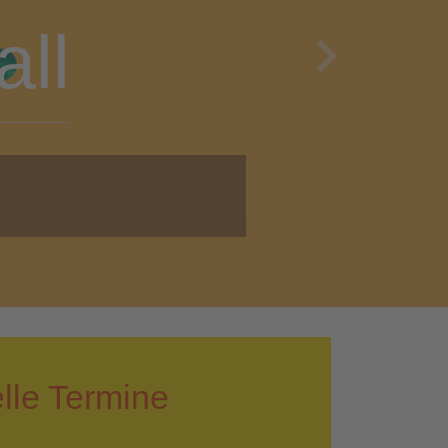
en
Next
i!
lle Termine