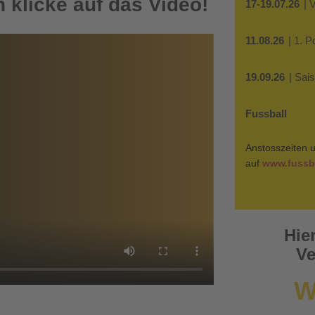
 klicke auf das Video!
17-19.07.26
| 
11.08.26
| 1. 
19.09.26
| Sai
Fussball
Anstosszeiten u
auf
www.fussba
Hie
Ve
W