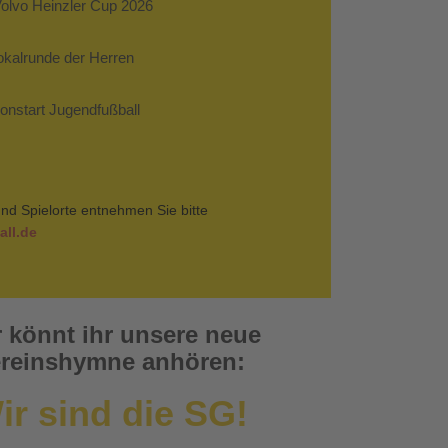
Volvo Heinzler Cup 2026
Pokalrunde der Herren
sonstart Jugendfußball
nd Spielorte entnehmen Sie bitte
ll.de
r könnt ihr unsere neue
reinshymne anhören:
ir sind die SG!