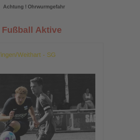
Achtung ! Ohrwurmgefahr
Fußball Aktive
fingen/Weithart - SG