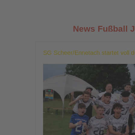
News Fußball 
SG Scheer/Ennetach startet voll 