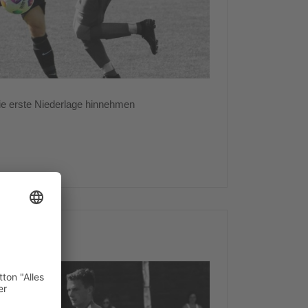
e erste Niederlage hinnehmen
 Spieltag