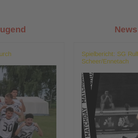
Jugend
News 
durch
Spielbericht: SG Rul
Scheer/Ennetach