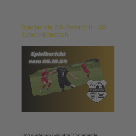
Spielbericht SG Ostrach II - SG
Scheer/Ennetach
Und wieder ein 6-Punkte Wochenende