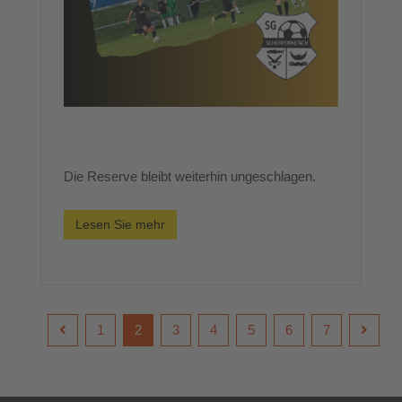
Die Reserve bleibt weiterhin ungeschlagen.
Lesen Sie mehr
1
2
3
4
5
6
7