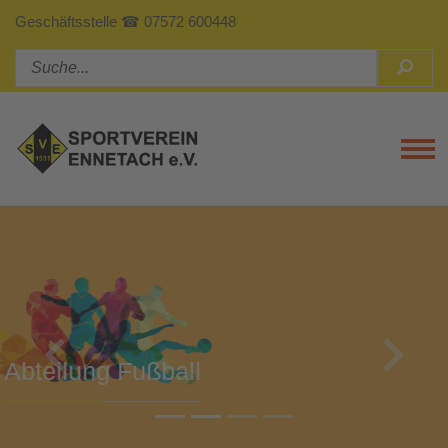
Geschäftsstelle ☎ 07572 600448
Tog
Previous
Next
Abteilung Turnen