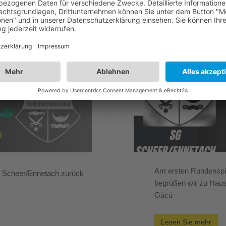
Am ersten Rundenspiel
G Scheer/Ennetach zurück
begrüßen wir zu Hau
Gücü
Lesen Sie mehr