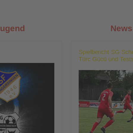
Jugend
News 
Spielbericht SG Sc
Türc Gücü und Tests