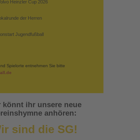
Volvo Heinzler Cup 2026
Pokalrunde der Herren
sonstart Jugendfußball
nd Spielorte entnehmen Sie bitte
ll.de
r könnt ihr unsere neue
reinshymne anhören:
ir sind die SG!