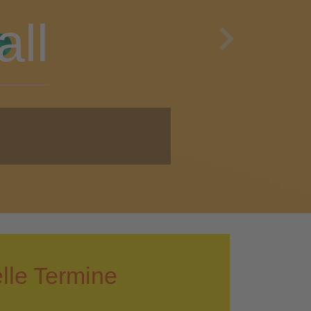
en
Next
i!
lle Termine