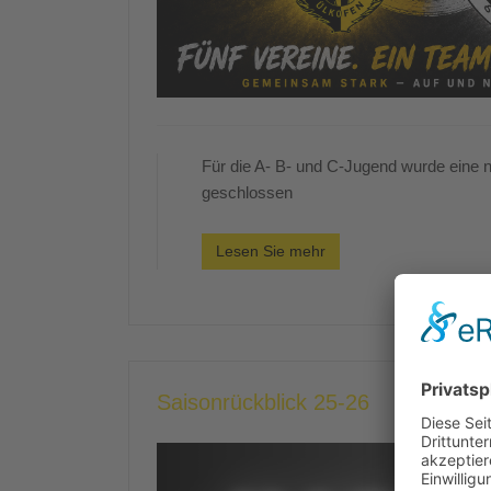
Für die A- B- und C-Jugend wurde eine 
geschlossen
Lesen Sie mehr
Saisonrückblick 25-26