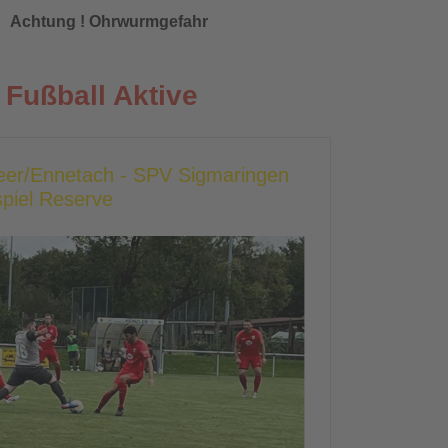
Achtung ! Ohrwurmgefahr
Fußball Aktive
heer/Ennetach - SPV Sigmaringen
piel Reserve