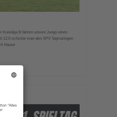
r Kreisliga B fahren unsere Jungs einen
 Mit 12:0 schickte man den SPV Sigmaringen
ch Hause