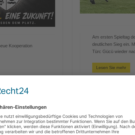
Am ersten Spieltag de
deutlichen Sieg ein.
neue Kooperation
Türc Gücü wieder na
Lesen Sie mehr
Spieltagsvorschau