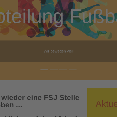
bteilung Turn
b Yoga, Step-Aerobic, Gymnastik, Walking - für jeden ist etwas dabe
 wieder eine FSJ Stelle
Aktue
ben ...