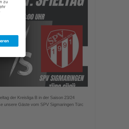
tag der Kreisliga B in der Saison 23/24
se unsere Gäste vom SPV Sigmaringen Türc