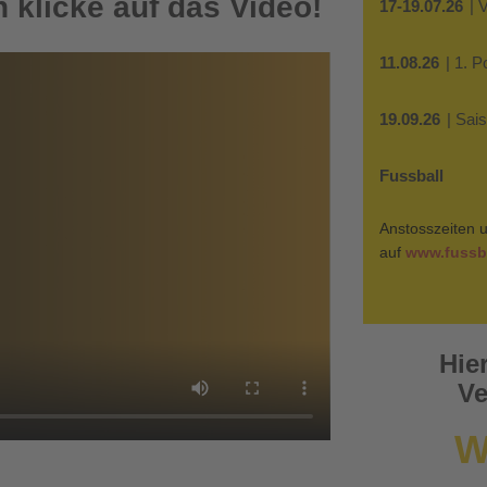
 klicke auf das Video!
17-19.07.26
| 
11.08.26
| 1. 
19.09.26
| Sai
Fussball
Anstosszeiten u
auf
www.fussba
Hie
Ve
W