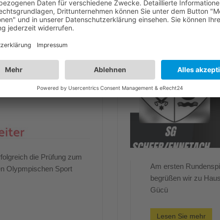
folgreich die Prüfung zum
Am ersten Rundenspiel
hen Olypmpischen Sport
begrüßen wir zu Hau
Gücü
Lesen Sie mehr