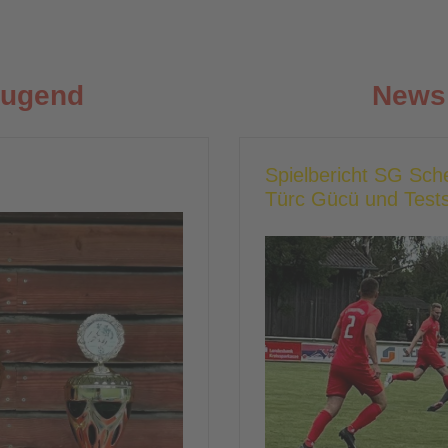
Jugend
News 
Spielbericht SG Sc
Türc Gücü und Tests