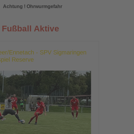
Achtung ! Ohrwurmgefahr
Fußball Aktive
heer/Ennetach - SPV Sigmaringen
piel Reserve