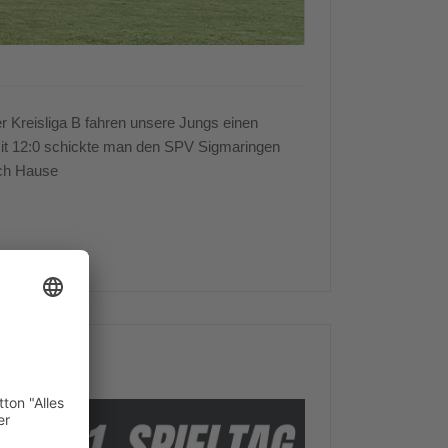
r Kreisliga B fahren unsere Jungs einen
 Mit 12:0 schickte man den SPV Sigmaringen
ch Hause