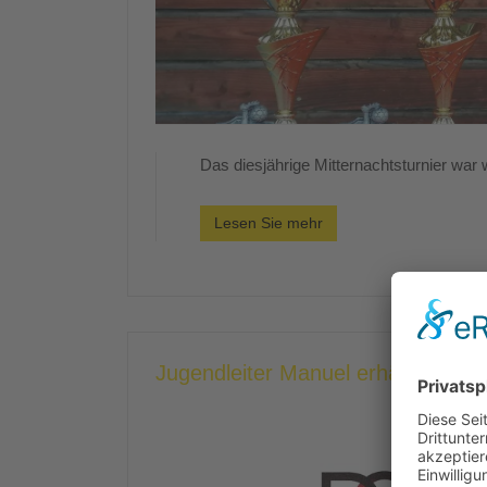
Das diesjährige Mitternachtsturnier war w
Lesen Sie mehr
Jugendleiter Manuel erhält DOSB 