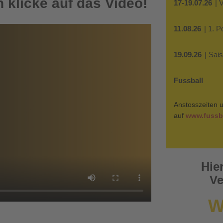
 klicke auf das Video!
17-19.07.26
| 
11.08.26
| 1. 
19.09.26
| Sai
Fussball
Anstosszeiten u
auf
www.fussba
Hie
Ve
W