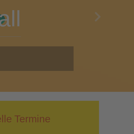
en
Next
i!
lle Termine