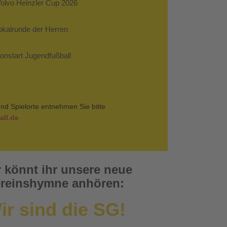
Volvo Heinzler Cup 2026
Pokalrunde der Herren
sonstart Jugendfußball
nd Spielorte entnehmen Sie bitte
ll.de
r könnt ihr unsere neue
reinshymne anhören:
ir sind die SG!