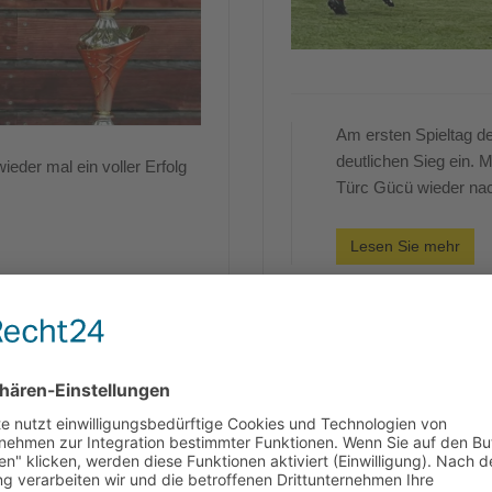
Am ersten Spieltag de
deutlichen Sieg ein.
ieder mal ein voller Erfolg
Türc Gücü wieder na
Lesen Sie mehr
Lizenz
Spieltagsvorschau