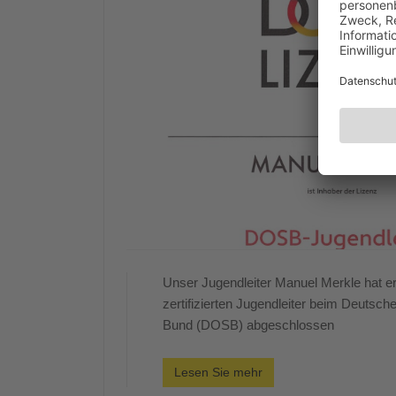
Unser Jugendleiter Manuel Merkle hat er
zertifizierten Jugendleiter beim Deutsc
Bund (DOSB) abgeschlossen
Lesen Sie mehr