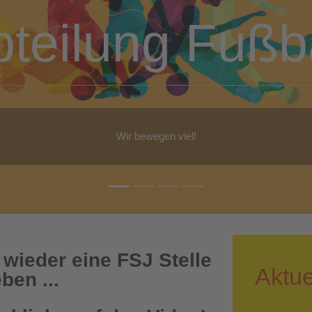
bteilung Turn
b Yoga, Step-Aerobic, Gymnastik, Walking - für jeden ist etwas dabe
 wieder eine FSJ Stelle
Aktue
ben ...