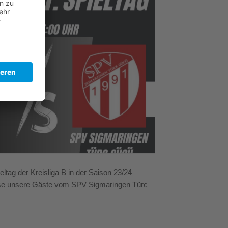
tag der Kreisliga B in der Saison 23/24
se unsere Gäste vom SPV Sigmaringen Türc