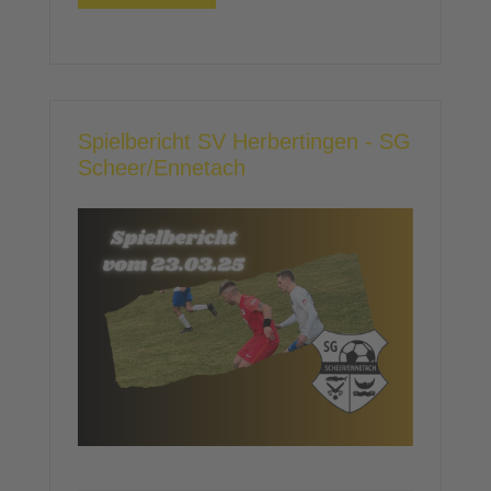
Spielbericht SV Herbertingen - SG
Scheer/Ennetach