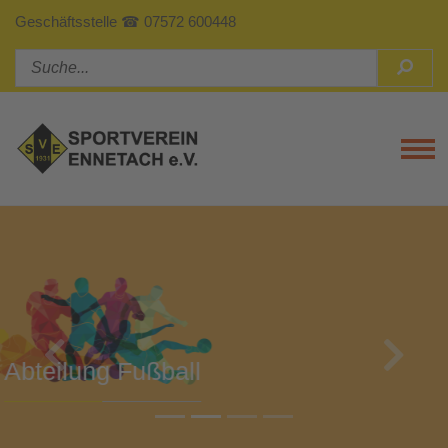
Geschäftsstelle ☎ 07572 600448
Tog
Previous
Next
Abteilung Turnen