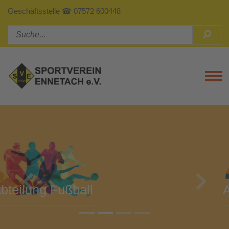
Geschäftsstelle ☎ 07572 600448
Tog
Previous
Next
Abteilung Turnen