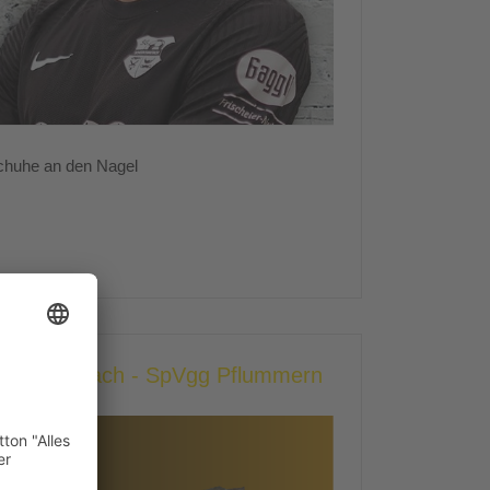
chuhe an den Nagel
heer/Ennetach - SpVgg Pflummern