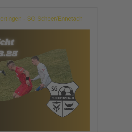
bertingen - SG Scheer/Ennetach