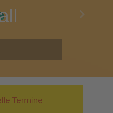
en
Next
i!
lle Termine