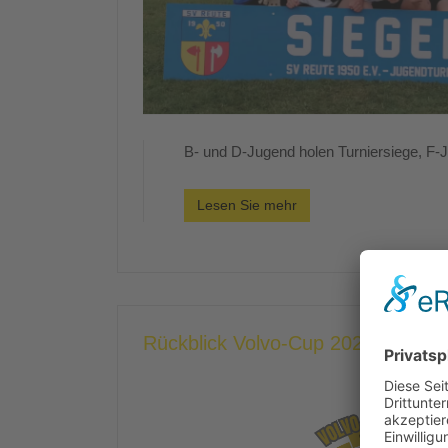
B- und D-Jugend holen Turniersiege, F-
Lesen Sie mehr
Rückblick Volvo-Cup 2025