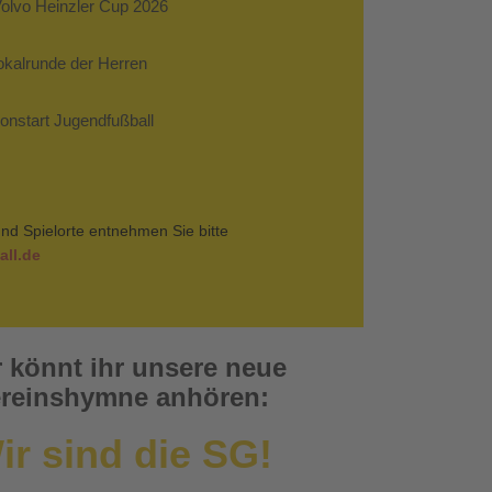
Volvo Heinzler Cup 2026
Pokalrunde der Herren
sonstart Jugendfußball
nd Spielorte entnehmen Sie bitte
ll.de
r könnt ihr unsere neue
reinshymne anhören:
ir sind die SG!