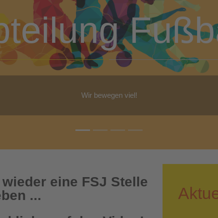
bteilung Turn
b Yoga, Step-Aerobic, Gymnastik, Walking - für jeden ist etwas dabe
 wieder eine FSJ Stelle
Aktue
ben ...