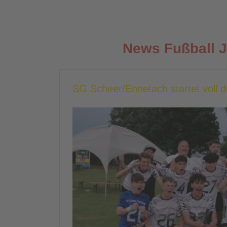
News Fußball 
SG Scheer/Ennetach startet voll 