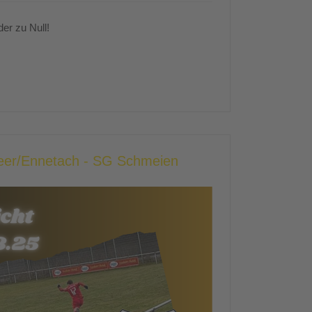
er zu Null!
heer/Ennetach - SG Schmeien