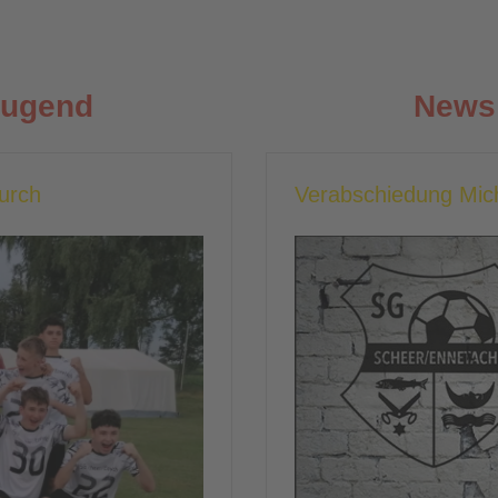
Jugend
News 
durch
Verabschiedung Mic