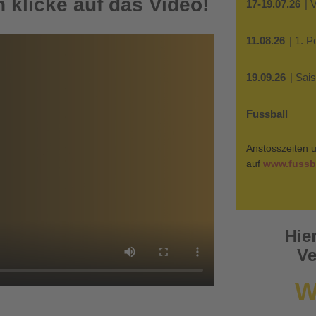
 klicke auf das Video!
17-19.07.26
| 
11.08.26
| 1. 
19.09.26
| Sai
Fussball
Anstosszeiten u
auf
www.fussba
Hie
Ve
W