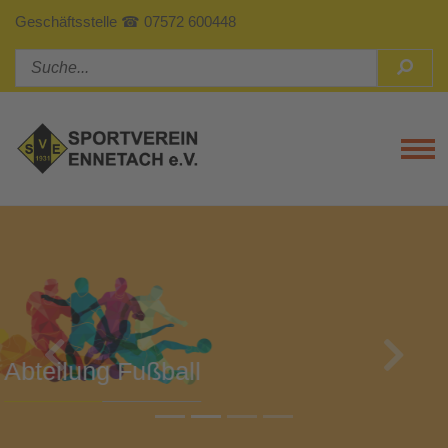
Geschäftsstelle ☎ 07572 600448
Tog
Previous
Next
Abteilung Turnen