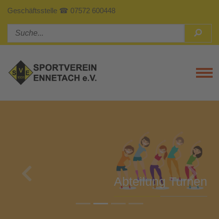
Geschäftsstelle ☎ 07572 600448
Tog
Previous
Next
Abteilung Turnen