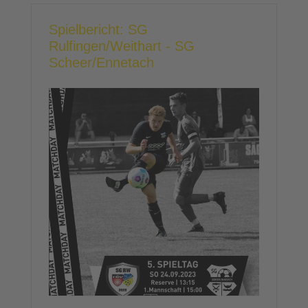
Spielbericht: SG
Rulfingen/Weithart - SG
Scheer/Ennetach