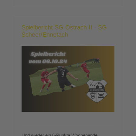
Spielbericht SG Ostrach II - SG
Scheer/Ennetach
Und wieder ein 6-Punkte Wochenende