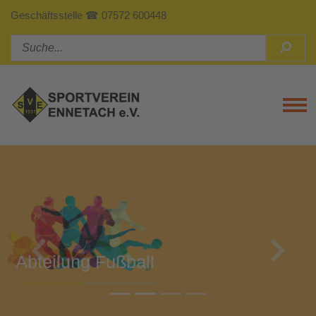
Geschäftsstelle ☎ 07572 600448
Tog
Previous
Next
Abteilung Turnen