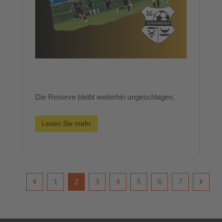
Die Reserve bleibt weiterhin ungeschlagen.
Lesen Sie mehr
1
2
3
4
5
6
7