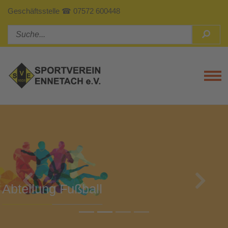
Geschäftsstelle ☎ 07572 600448
Tog
Previous
Next
Abteilung Turnen