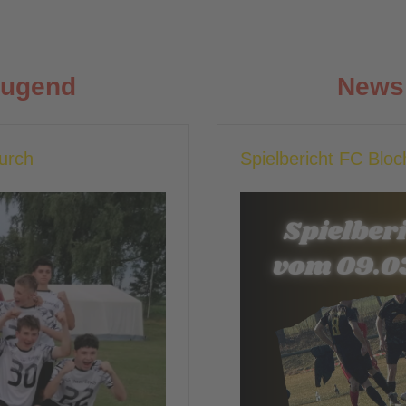
Jugend
News 
durch
Spielbericht FC Blo