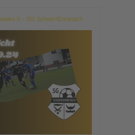
enwies II - SG Scheer/Ennetach