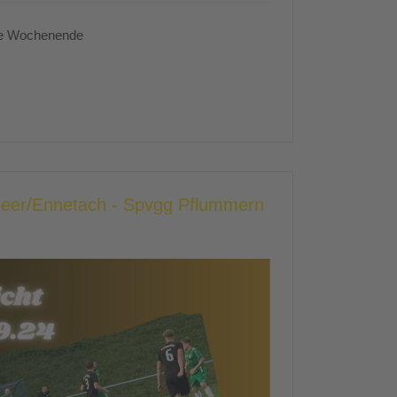
te Wochenende
heer/Ennetach - Spvgg Pflummern