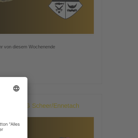
ehr von diesem Wochenende
rach II - SG Scheer/Ennetach