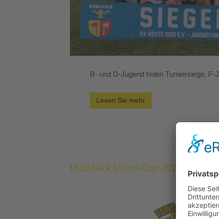
B- und D-Jugend holen Turniersiege, F-
Lesen Sie mehr
Rückblick Volvo-Cup 2025