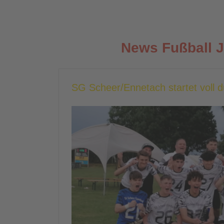
News Fußball 
SG Scheer/Ennetach startet voll 