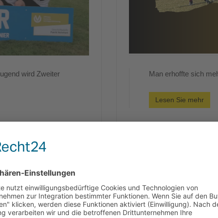
Jugend wird Zweiter
Man erhoffte sich m
Lesen Sie mehr
Spielbericht SG Ost