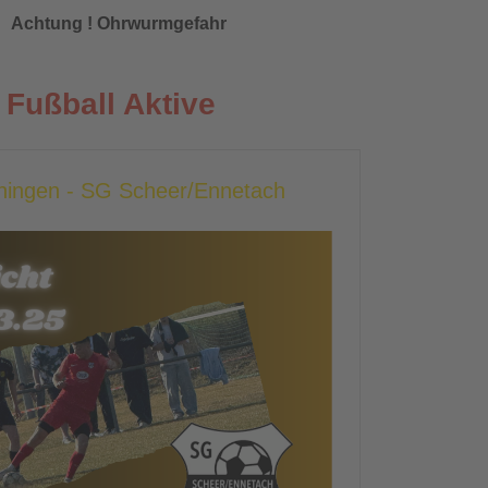
Achtung ! Ohrwurmgefahr
Fußball Aktive
chingen - SG Scheer/Ennetach