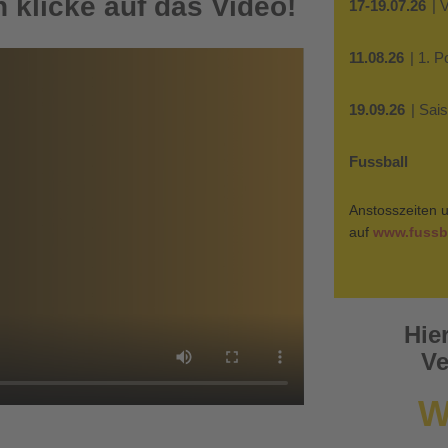
 klicke auf das Video!
17-19.07.26
| 
11.08.26
| 1. 
19.09.26
| Sai
Fussball
Anstosszeiten u
auf
www.fussba
Hie
Ve
W