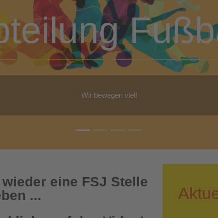
bteilung Turn
b Yoga, Step-Aerobic, Gymnastik, Walking - für jeden ist etwas dabe
 wieder eine FSJ Stelle
Aktue
ben ...