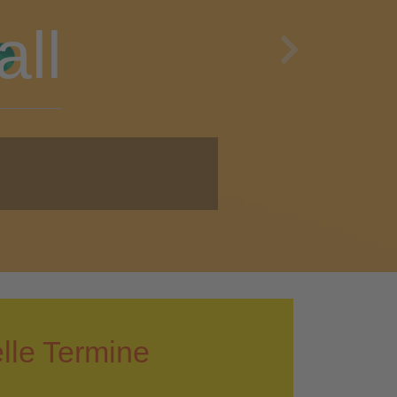
en
Next
i!
lle Termine