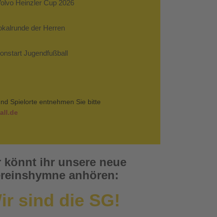
Volvo Heinzler Cup 2026
Pokalrunde der Herren
sonstart Jugendfußball
nd Spielorte entnehmen Sie bitte
ll.de
r könnt ihr unsere neue
reinshymne anhören:
ir sind die SG!