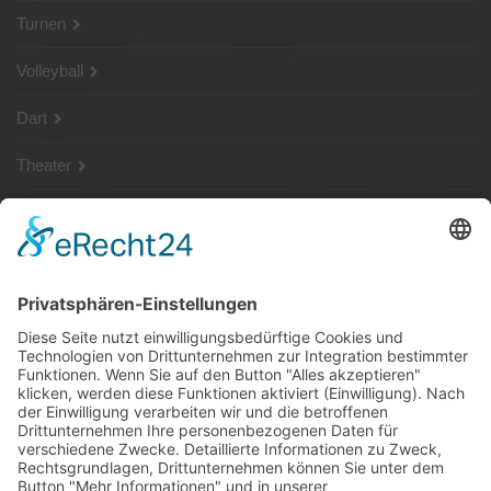
Turnen
Volleyball
Dart
Theater
SG Shop
Sponsoren
Kontakt
Social Media