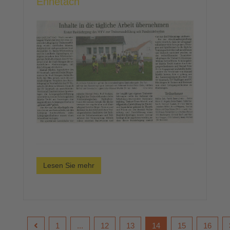
Ennetach
Lesen Sie mehr
1
...
12
13
14
15
16