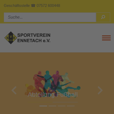
Geschäftsstelle ☎ 07572 600448
Tog
Previous
Next
Abteilung Turnen