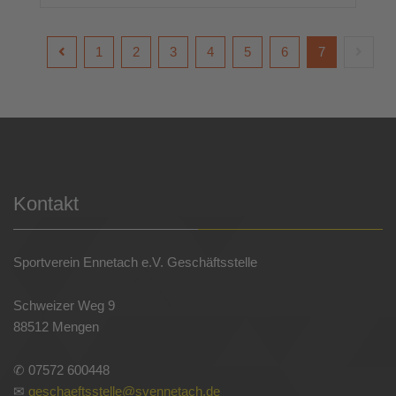
1
2
3
4
5
6
7
Kontakt
Sportverein Ennetach e.V. Geschäftsstelle
Schweizer Weg 9
88512 Mengen
✆ 07572 600448
✉
geschaeftsstelle@svennetach.de