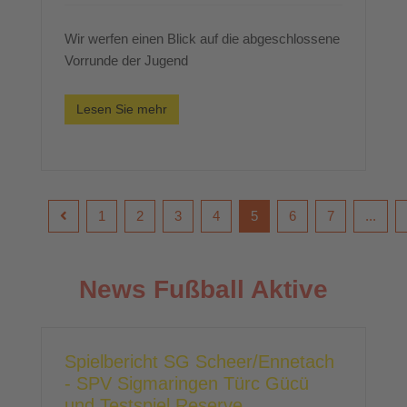
Wir werfen einen Blick auf die abgeschlossene
Vorrunde der Jugend
Lesen Sie mehr
1
2
3
4
5
6
7
...
News Fußball Aktive
Spielbericht SG Scheer/Ennetach
- SPV Sigmaringen Türc Gücü
und Testspiel Reserve