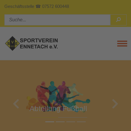
Geschäftsstelle ☎ 07572 600448
Tog
Previous
Next
Abteilung Turnen