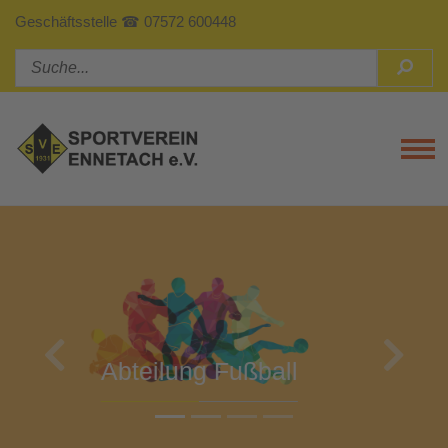
Geschäftsstelle ☎ 07572 600448
Tog
Previous
Next
Abteilung Turnen