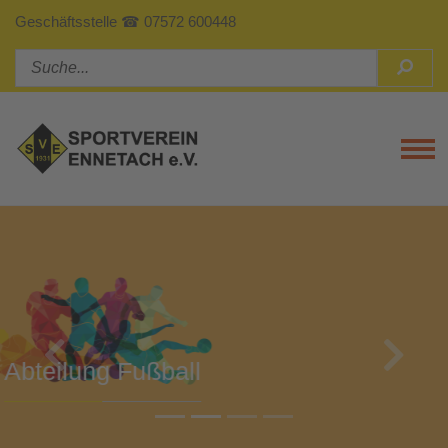
Geschäftsstelle ☎ 07572 600448
Tog
Previous
Next
Abteilung Turnen