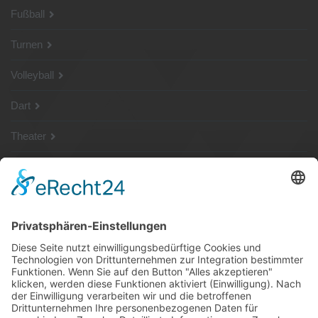
Fußball
Turnen
Volleyball
Dart
Theater
SG Shop
Sponsoren
Kontakt
Social Media