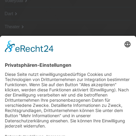
Volleyball
Dart
Theater
SG Shop
Sponsoren
Kontakt
Social Media
Rechtliches