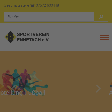
Geschäftsstelle ☎ 07572 600448
Tog
Previous
Next
Abteilung Turnen