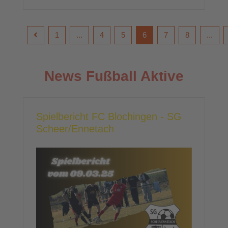
1
...
4
5
6
7
8
...
News Fußball Aktive
Spielbericht FC Blochingen - SG
Scheer/Ennetach