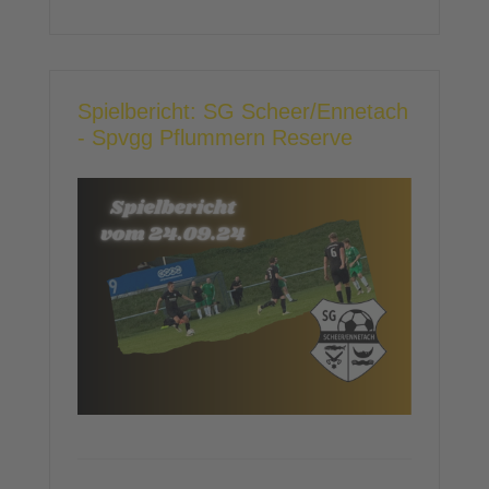
Spielbericht: SG Scheer/Ennetach
- Spvgg Pflummern Reserve