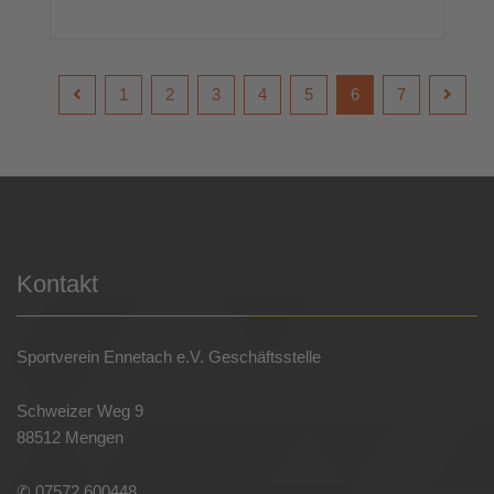
1
2
3
4
5
6
7
Kontakt
Sportverein Ennetach e.V. Geschäftsstelle
Schweizer Weg 9
88512 Mengen
✆ 07572 600448