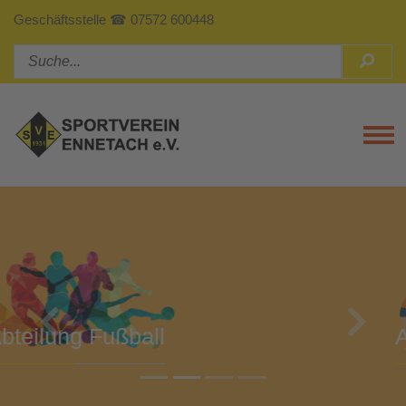
Geschäftsstelle ☎ 07572 600448
Tog
Previous
Next
Abteilung Turnen