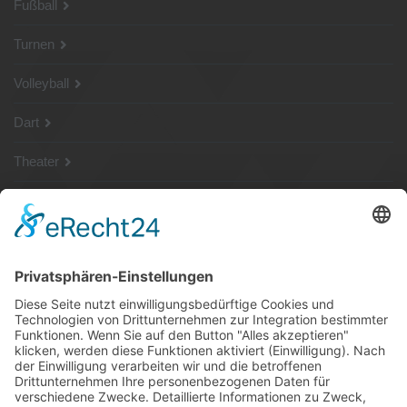
Fußball
Turnen
Volleyball
Dart
Theater
SG Shop
Sponsoren
Kontakt
Social Media