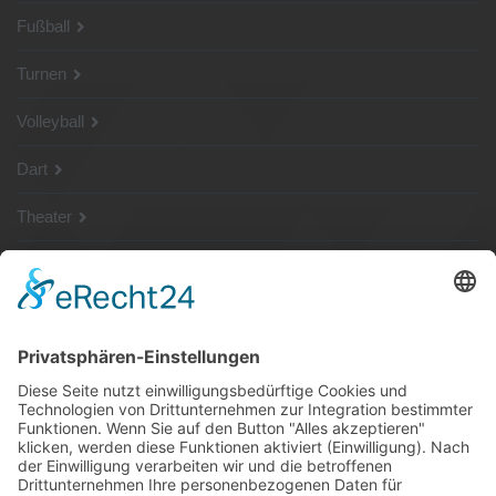
Fußball
Turnen
Volleyball
Dart
Theater
SG Shop
Sponsoren
Kontakt
Social Media