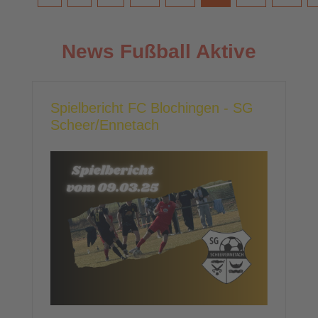
News Fußball Aktive
Spielbericht FC Blochingen - SG
Scheer/Ennetach