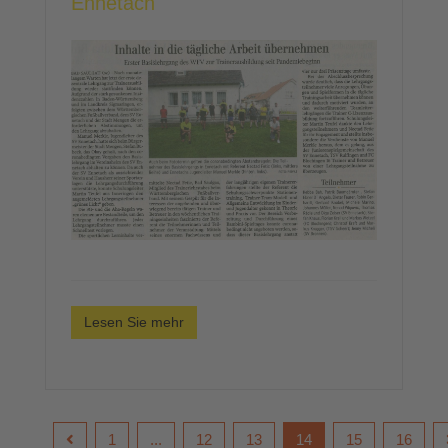
Ennetach
Lesen Sie mehr
1
...
12
13
14
15
16