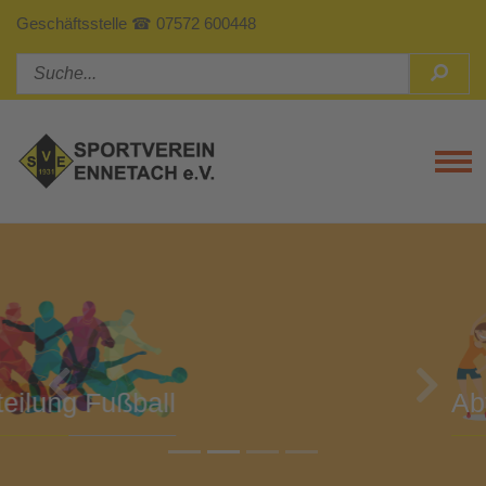
Geschäftsstelle ☎ 07572 600448
Tog
Previous
Next
Abteilung Turnen