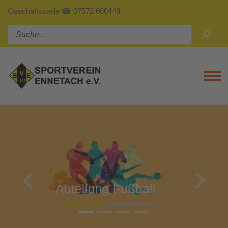
Geschäftsstelle ☎ 07572 600448
Tog
Previous
Next
Abteilung Turnen