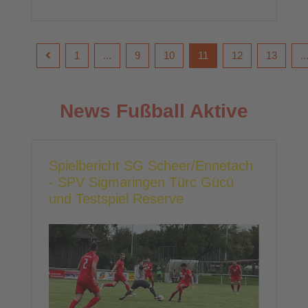
1
...
9
10
11
12
13
..
News Fußball Aktive
Spielbericht SG Scheer/Ennetach
- SPV Sigmaringen Türc Gücü
und Testspiel Reserve