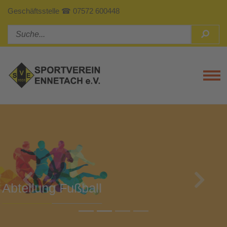
Geschäftsstelle ☎ 07572 600448
Tog
Previous
Next
Abteilung Turnen