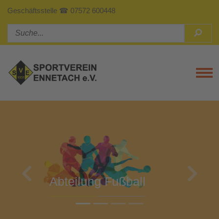
Geschäftsstelle ☎ 07572 600448
Tog
Previous
Next
Abteilung Turnen