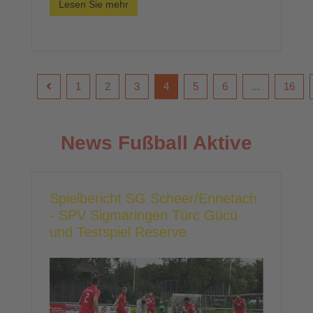
Lesen Sie mehr
1
2
3
4
5
6
...
16
News Fußball Aktive
Spielbericht SG Scheer/Ennetach
- SPV Sigmaringen Türc Gücü
und Testspiel Reserve