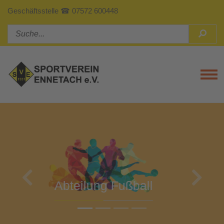
Geschäftsstelle ☎ 07572 600448
Tog
Previous
Next
Abteilung Turnen