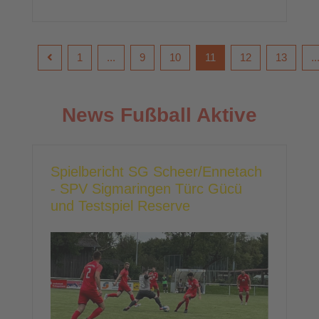
1
...
9
10
11
12
13
..
News Fußball Aktive
Spielbericht SG Scheer/Ennetach
- SPV Sigmaringen Türc Gücü
und Testspiel Reserve