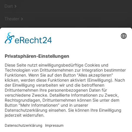
Dart
Theater
SG Shop
Sponsoren
Kontakt
Social Media
Rechtliches