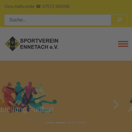
Geschäftsstelle ☎ 07572 600448
Tog
Previous
Next
Abteilung Turnen