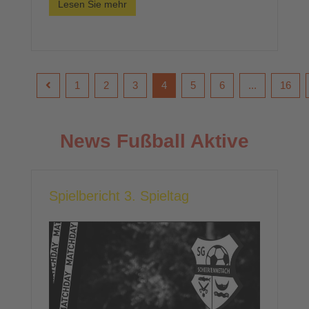
Lesen Sie mehr
1
2
3
4
5
6
...
16
News Fußball Aktive
Spielbericht 3. Spieltag