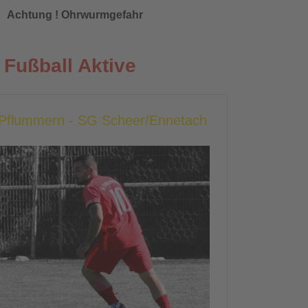
Achtung ! Ohrwurmgefahr
Fußball Aktive
g Pflummern - SG Scheer/Ennetach