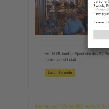
Am 19.05. fand im Sportheim des SV En
Turnieraufsicht statt
Lesen Sie mehr
Manuel auf Weiterbildung in Jufa