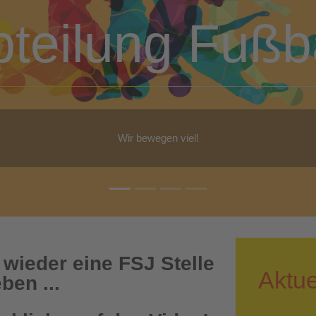
bteilung Turn
b Yoga, Step-Aerobic, Gymnastik, Walking - für jeden ist etwas dabe
 wieder eine FSJ Stelle
Aktue
ben ...