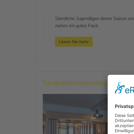
Sämtliche Jugendligen dieser Saison si
ziehen ein gutes Fazit.
Lesen Sie mehr
Turnieraufsichtsschulung beim S