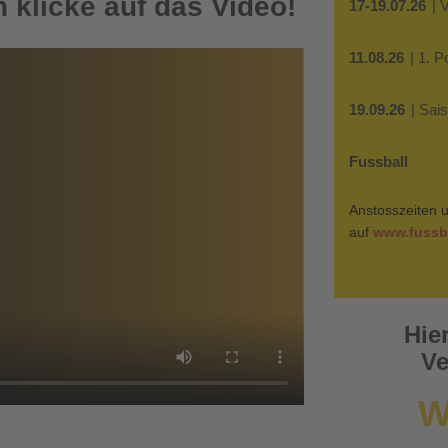
 klicke auf das Video!
17-19.07.26
| 
11.08.26
| 1. 
19.09.26
| Sai
Fussball
Anstosszeiten u
auf
www.fussba
Hie
Ve
W