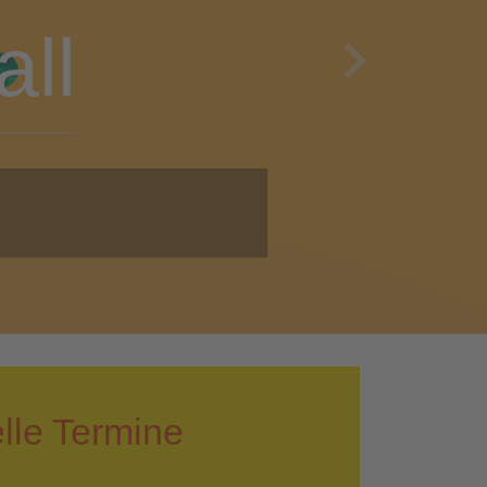
en
Next
i!
lle Termine