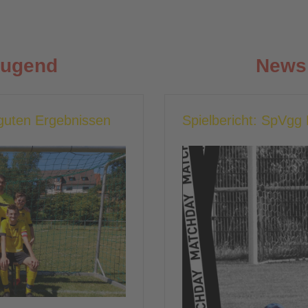
Jugend
News 
guten Ergebnissen
Spielbericht: SpVg