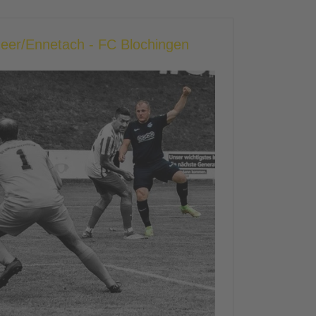
heer/Ennetach - FC Blochingen