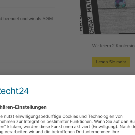
nd beendet und wir als SGM
Wir feiern 2 Kanters
Lesen Sie mehr
V Ennetach
Spieltagsvorschau 7.