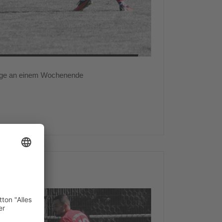
iege an einem Wochenende
 Spieltag