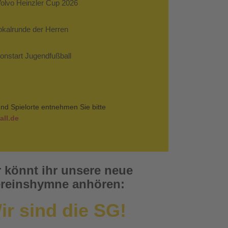
Volvo Heinzler Cup 2026
Pokalrunde der Herren
sonstart Jugendfußball
nd Spielorte entnehmen Sie bitte
ll.de
r könnt ihr unsere neue
reinshymne anhören:
ir sind die SG!