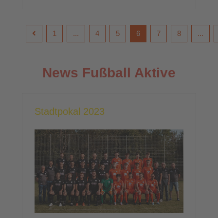
1
...
4
5
6
7
8
...
News Fußball Aktive
Stadtpokal 2023