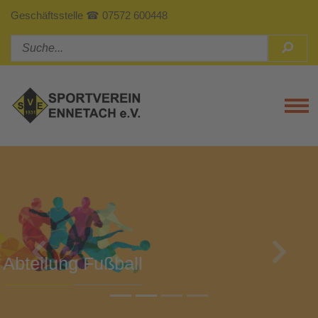
Geschäftsstelle ☎ 07572 600448
Tog
Previous
Next
Abteilung Turnen