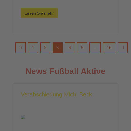
Lesen Sie mehr
1
2
3
4
5
...
16
News Fußball Aktive
Verabschiedung Michi Beck