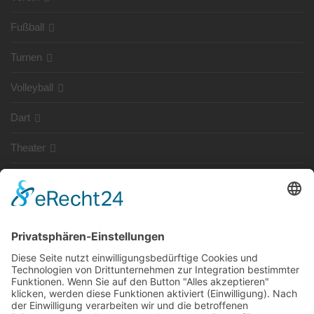
Fußball
Turnen
Volleyball
Dart
Theater
SG Shop
Sponsoren
Kontakt
Social Media